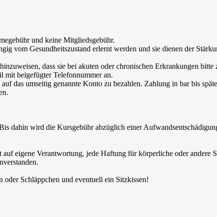
ahmegebühr und keine Mitgliedsgebühr.
ig vom Gesundheitszustand erlernt werden und sie dienen der Stärk
inzuweisen, dass sie bei akuten oder chronischen Erkrankungen bitte z
il mit beigefügter Telefonnummer an.
auf das umseitig genannte Konto zu bezahlen. Zahlung in bar bis spätes
en.
Bis dahin wird die Kursgebühr abzüglich einer Aufwandsentschädigung v
 auf eigene Verantwortung, jede Haftung für körperliche oder andere S
nverstanden.
 oder Schläppchen und eventuell ein Sitzkissen!