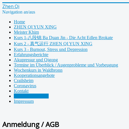
Zhen Qi
Navigation an/aus
Home
ZHEN QI YUN XING
Meister Khim
Kurs 1-八段锦 Ba Duan Jin - Die Acht Edlen Brokate
Kurs 2 - 真气运行 ZHEN QI YUN XING
Kurs 3 - Burnout, Stress und Depression
Erfahrungsberichte
Akupressur und Qigong
Termine im Überblick / Augenprobleme und Vorbeugung
Wochenkurs in Waldbronn
Kooperationsangebote
Crailsheim
Coronavirus
Kontakt
Anmeldung / AGB
Impressum
Anmeldung / AGB